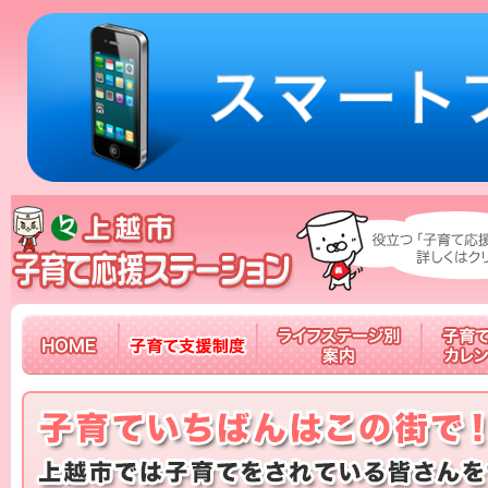
子
育
て
応
援
メ
HOME
子
ラ
子
ル
育
イ
育
マ
て
フ
て
ガ
支
ス
情
配
援
テ
報
信
制
ー
カ
中！
度
ジ
レ
別
ン
案
ダ