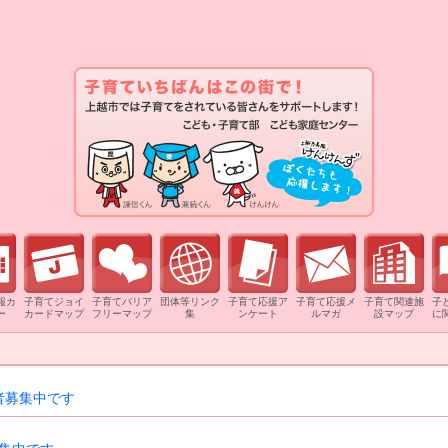
報カ
子育てジョイ
子育てバリア
団体等リンク
子育て応援ア
子育て応援メ
子育て関連施
子
ー
カードマップ
フリーマップ
集
ンケート
ルマガ
設マップ
に
者募集中です