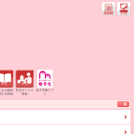
どもの権利
育児サークル
母子手帳アプ
関する情報
情報
リ