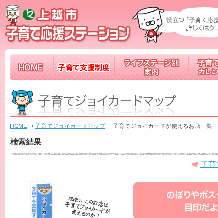
子
育
て
応
援
メ
HOME
子
ラ
子
ル
育
イ
育
マ
て
フ
て
ガ
支
ス
情
配
援
テ
報
信
制
ー
カ
中！
度
ジ
レ
別
ン
HOME
子育てジョイカードマップ
子育てジョイカードが使えるお店一覧
案
ダ
内
ー
検索結果
子育