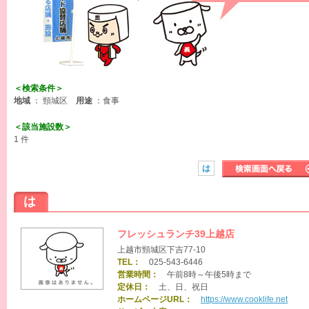
＜検索条件＞
地域
： 頸城区
用途
：食事
＜該当施設数＞
1 件
は
は
フレッシュランチ39上越店
上越市頸城区下吉77-10
TEL：
025-543-6446
営業時間：
午前8時～午後5時まで
定休日：
土、日、祝日
ホームページURL：
https://www.cooklife.net